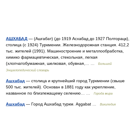
АШХАБАД
— (Ашгабат) (до 1919 Асхабад до 1927 Полторацк),
столица (с 1924) Туркмении. Железнодорожная станция. 412,2
тыс. жителей (1991). Машиностроение и металлообработка,
химико фармацевтическая, стекольная, легкая
(хлопчатобумажная, шелковая, обувная,… …
Большой
Энциклопедический словарь
Ашхабад
— столица и крупнейший город Туркмении (свыше
500 тыс. жителей). Основан в 1881 году как укрепление,
названное по близлежащему селению… …
Города мира
Ашхабад
— Город Ашхабад туркм. Aşgabat …
Википедия