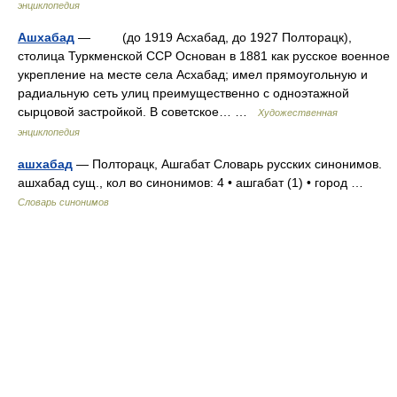
энциклопедия
Ашхабад
— (до 1919 Асхабад, до 1927 Полторацк),
столица Туркменской ССР Основан в 1881 как русское военное
укрепление на месте села Асхабад; имел прямоугольную и
радиальную сеть улиц преимущественно с одноэтажной
сырцовой застройкой. В советское… …
Художественная
энциклопедия
ашхабад
— Полторацк, Ашгабат Словарь русских синонимов.
ашхабад сущ., кол во синонимов: 4 • ашгабат (1) • город …
Словарь синонимов