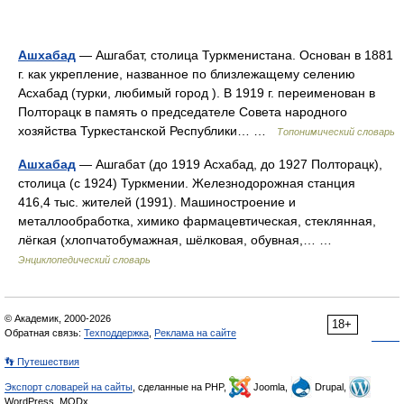
Ашхабад
— Ашгабат, столица Туркменистана. Основан в 1881
г. как укрепление, названное по близлежащему селению
Асхабад (турки, любимый город ). В 1919 г. переименован в
Полторацк в память о председателе Совета народного
хозяйства Туркестанской Республики… …
Топонимический словарь
Ашхабад
— Ашгабат (до 1919 Асхабад, до 1927 Полторацк),
столица (с 1924) Туркмении. Железнодорожная станция
416,4 тыс. жителей (1991). Машиностроение и
металлообработка, химико фармацевтическая, стеклянная,
лёгкая (хлопчатобумажная, шёлковая, обувная,… …
Энциклопедический словарь
© Академик, 2000-2026
18+
Обратная связь:
Техподдержка
,
Реклама на сайте
👣 Путешествия
Экспорт словарей на сайты
, сделанные на PHP,
Joomla,
Drupal,
WordPress, MODx.