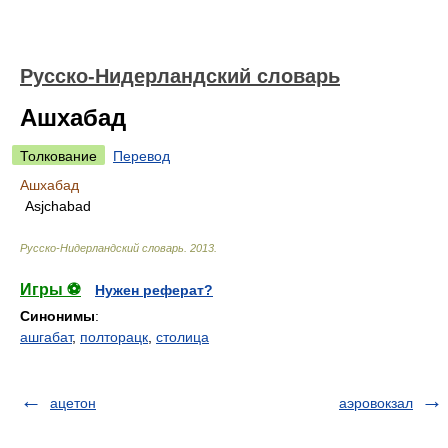
Русско-Нидерландский словарь
Ашхабад
Толкование
Перевод
Ашхабад
Asjchabad
Русско-Нидерландский словарь
.
2013
.
Игры ⚽
Нужен реферат?
Синонимы
:
ашгабат
,
полторацк
,
столица
ацетон
аэровокзал