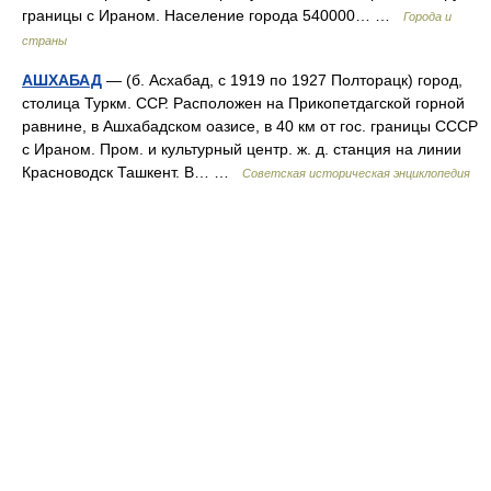
границы с Ираном. Население города 540000… …
Города и
страны
АШХАБАД
— (б. Асхабад, с 1919 по 1927 Полторацк) город,
столица Туркм. ССР. Расположен на Прикопетдагской горной
равнине, в Ашхабадском оазисе, в 40 км от гос. границы СССР
с Ираном. Пром. и культурный центр. ж. д. станция на линии
Красноводск Ташкент. В… …
Советская историческая энциклопедия