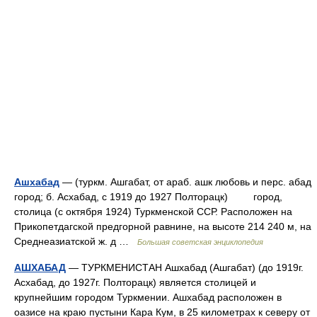
Ашхабад
— (туркм. Ашгабат, от араб. ашк любовь и перс. абад
город; б. Асхабад, с 1919 до 1927 Полторацк) город,
столица (с октября 1924) Туркменской ССР. Расположен на
Прикопетдагской предгорной равнине, на высоте 214 240 м, на
Среднеазиатской ж. д …
Большая советская энциклопедия
АШХАБАД
— ТУРКМЕНИСТАН Ашхабад (Ашгабат) (до 1919г.
Асхабад, до 1927г. Полторацк) является столицей и
крупнейшим городом Туркмении. Ашхабад расположен в
оазисе на краю пустыни Кара Кум, в 25 километрах к северу от